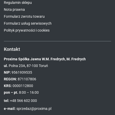
Regulamin sklepu
Nota prawna
Formularz zwrotu towaru
Formularz usług serwisowych
Polityk prywatności i cookies
Kontakt
Proxima Spółka Jawna W.M. Fredrych, M. Fredrych
ul.
Polna 23A, 87-100 Toruń
NIP:
9561939535
REGON:
871107806
KRS:
0000112800
pon – pt.
8:00 – 16:00
tel:
+48 566 602 000
e-mail:
sprzedaz@proxima.pl