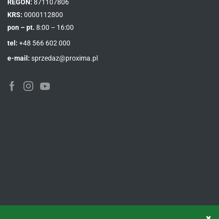
REGON:
871107806
KRS:
0000112800
pon – pt.
8:00 – 16:00
tel:
+48 566 602 000
e-mail:
sprzedaz@proxima.pl
Facebook
Instagram
Youtube