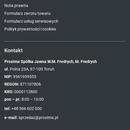
Nota prawna
Formularz zwrotu towaru
Formularz usług serwisowych
Polityk prywatności i cookies
Kontakt
Proxima Spółka Jawna W.M. Fredrych, M. Fredrych
ul.
Polna 23A, 87-100 Toruń
NIP:
9561939535
REGON:
871107806
KRS:
0000112800
pon – pt.
8:00 – 16:00
tel:
+48 566 602 000
e-mail:
sprzedaz@proxima.pl