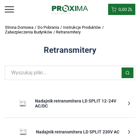
0,00
ZŁ
Strona Domowa
/
Do Pobrania
/
Instrukcje Produktów
/
Zabezpieczenia Budynków
/
Retransmitery
Retransmitery
Nadajnik retransmitera LD SPLIT 12-24V
AC/DC
Nadajnik retransmitera LD SPLIT 230V AC