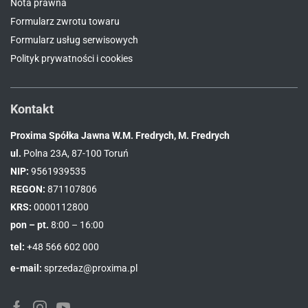
Nota prawna
Formularz zwrotu towaru
Formularz usług serwisowych
Polityk prywatności i cookies
Kontakt
Proxima Spółka Jawna W.M. Fredrych, M. Fredrych
ul.
Polna 23A, 87-100 Toruń
NIP:
9561939535
REGON:
871107806
KRS:
0000112800
pon – pt.
8:00 – 16:00
tel:
+48 566 602 000
e-mail:
sprzedaz@proxima.pl