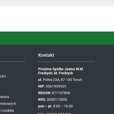
Kontakt
Proxima Spółka Jawna W.M.
Fredrych, M. Fredrych
ości
ul.
Polna 23A, 87-100 Toruń
NIP:
9561939535
REGON:
871107806
towaru
KRS:
0000112800
erwisowych
pon – pt.
8:00 – 16:00
i cookies