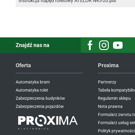
Instrukcja napęd roletowy ATELOR N45-20.pdf
Znajdź nas na
Facebook
Instagram
Youtube
Oferta
Proxima
Automatyka bram
Partnerzy
Automatyka rolet
Tabela kompatybiln
Zabezpieczenia budynków
Regulamin sklepu
Zabezpieczenia pojazdów
Nota prawna
Formularz zwrotu 
Formularz usług s
Polityk prywatności 