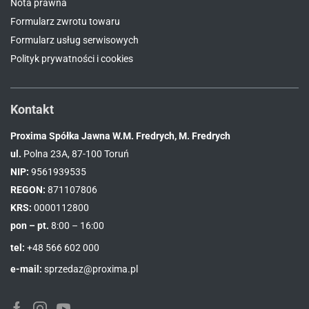
Nota prawna
Formularz zwrotu towaru
Formularz usług serwisowych
Polityk prywatności i cookies
Kontakt
Proxima Spółka Jawna W.M. Fredrych, M. Fredrych
ul.
Polna 23A, 87-100 Toruń
NIP:
9561939535
REGON:
871107806
KRS:
0000112800
pon – pt.
8:00 – 16:00
tel:
+48 566 602 000
e-mail:
sprzedaz@proxima.pl