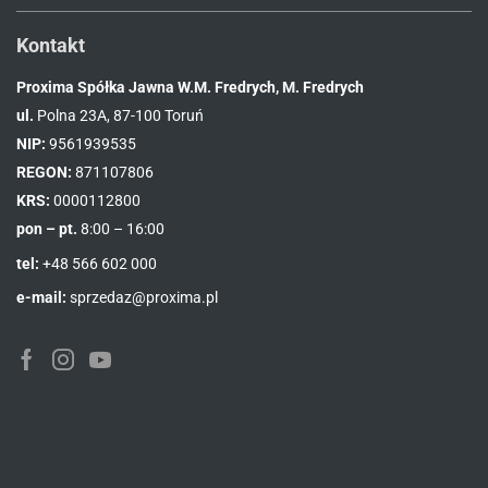
Kontakt
Proxima Spółka Jawna W.M. Fredrych, M. Fredrych
ul.
Polna 23A, 87-100 Toruń
NIP:
9561939535
REGON:
871107806
KRS:
0000112800
pon – pt.
8:00 – 16:00
tel:
+48 566 602 000
e-mail:
sprzedaz@proxima.pl
Facebook
Instagram
Youtube