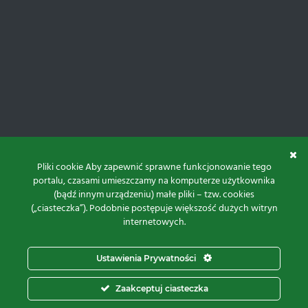
Pliki cookie Aby zapewnić sprawne funkcjonowanie tego
portalu, czasami umieszczamy na komputerze użytkownika
(bądź innym urządzeniu) małe pliki – tzw. cookies
(„ciasteczka”). Podobnie postępuje większość dużych witryn
internetowych.
Do góry
Ustawienia Prywatności
Projekt i realizacja:
Zaakceptuj ciasteczka
© 2026 Proxima Electronics