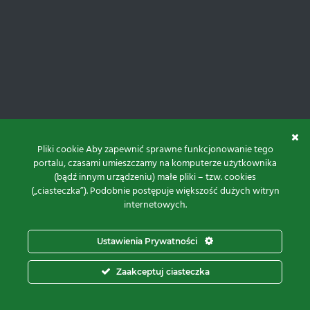
Pliki cookie Aby zapewnić sprawne funkcjonowanie tego
portalu, czasami umieszczamy na komputerze użytkownika
(bądź innym urządzeniu) małe pliki – tzw. cookies
(„ciasteczka”). Podobnie postępuje większość dużych witryn
internetowych.
Do góry
Ustawienia Prywatności
Projekt i realizacja:
Zaakceptuj ciasteczka
© 2026 Proxima Electronics