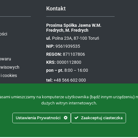
Kontakt
Proxima Spółka Jawna W.M.
Fredrych, M. Fredrych
ości
ul.
Polna 23A, 87-100 Toruń
NIP:
9561939535
REGON:
871107806
towaru
KRS:
0000112800
erwisowych
pon – pt.
8:00 – 16:00
i cookies
tel:
+48 566 602 000
e-mail:
sprzedaz@proxima.pl
asami umieszczamy na komputerze użytkownika (bądź innym urządzeniu) małe
dużych witryn internetowych.
Ustawienia Prywatności
Zaakceptuj ciasteczka