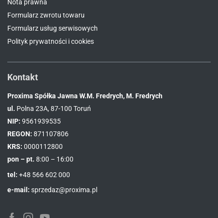
Nota prawna
Formularz zwrotu towaru
Formularz usług serwisowych
Polityk prywatności i cookies
Kontakt
Proxima Spółka Jawna W.M. Fredrych, M. Fredrych
ul.
Polna 23A, 87-100 Toruń
NIP:
9561939535
REGON:
871107806
KRS:
0000112800
pon – pt.
8:00 – 16:00
tel:
+48 566 602 000
e-mail:
sprzedaz@proxima.pl