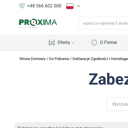
+48 566 602 000
WYSZUKIWARKA
PRODUKTÓW
Oferta
O Firmie
Strona Domowa
/
Do Pobrania
/
Deklaracje Zgodności I Homologa
Zabe