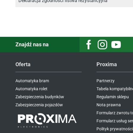
Deklaracja zgodności listwa rezystancyjna
Znajdź nas na
Facebook
Instagram
Youtube
Oferta
Proxima
Automatyka bram
Partnerzy
Automatyka rolet
Tabela kompatybiln
Zabezpieczenia budynków
Regulamin sklepu
Zabezpieczenia pojazdów
Nota prawna
Formularz zwrotu 
Formularz usług s
Polityk prywatności 