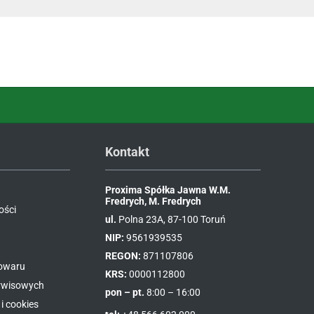
Kontakt
Proxima Spółka Jawna W.M.
Fredrych, M. Fredrych
ości
ul.
Polna 23A, 87-100 Toruń
NIP:
9561939535
REGON:
871107806
towaru
KRS:
0000112800
erwisowych
pon – pt.
8:00 – 16:00
i cookies