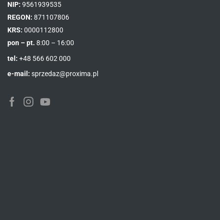
NIP:
9561939535
REGON:
871107806
KRS:
0000112800
pon – pt.
8:00 – 16:00
tel:
+48 566 602 000
e-mail:
sprzedaz@proxima.pl
Facebook
Instagram
Youtube