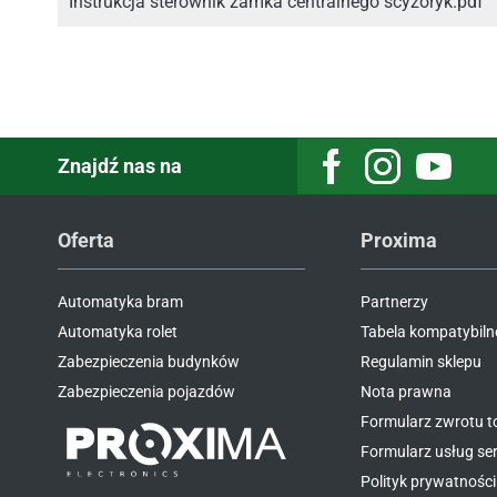
Instrukcja sterownik zamka centralnego scyzoryk.pdf
Znajdź nas na
Facebook
Instagram
Youtube
Oferta
Proxima
Automatyka bram
Partnerzy
Automatyka rolet
Tabela kompatybiln
Zabezpieczenia budynków
Regulamin sklepu
Zabezpieczenia pojazdów
Nota prawna
Formularz zwrotu 
Formularz usług s
Polityk prywatności 