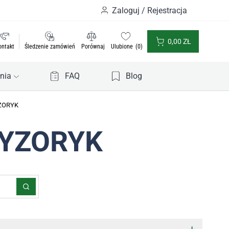
Zaloguj / Rejestracja
0,00
ZŁ
ontakt
Śledzenie zamówień
Porównaj
Ulubione
0
nia
FAQ
Blog
YZORYK
CYZORYK