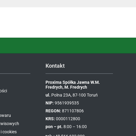
Kontakt
Proxima Spółka Jawna W.M.
Fredrych, M. Fredrych
ości
ul.
Polna 23A, 87-100 Toruń
NIP:
9561939535
REGON:
871107806
towaru
KRS:
0000112800
erwisowych
pon – pt.
8:00 – 16:00
i cookies