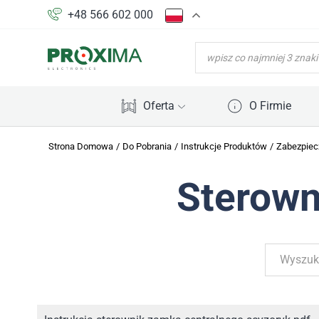
+48 566 602 000
WYSZUKIWARKA
PRODUKTÓW
Oferta
O Firmie
Strona Domowa
/
Do Pobrania
/
Instrukcje Produktów
/
Zabezpiec
Sterow