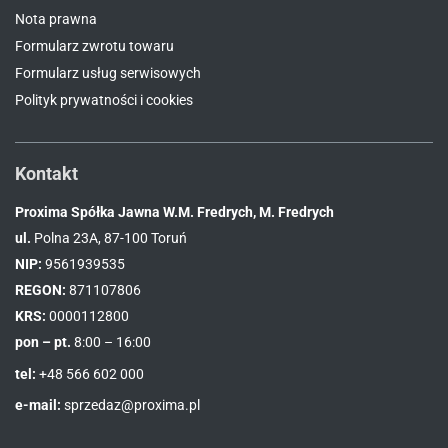
Nota prawna
Formularz zwrotu towaru
Formularz usług serwisowych
Polityk prywatności i cookies
Kontakt
Proxima Spółka Jawna W.M. Fredrych, M. Fredrych
ul.
Polna 23A, 87-100 Toruń
NIP:
9561939535
REGON:
871107806
KRS:
0000112800
pon – pt.
8:00 – 16:00
tel:
+48 566 602 000
e-mail:
sprzedaz@proxima.pl