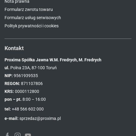
Nota prawna
Formularz zwrotu towaru
Formularz usług serwisowych
Polityk prywatności i cookies
Kontakt
Proxima Spółka Jawna W.M. Fredrych, M. Fredrych
ul.
Polna 23A, 87-100 Toruń
NIP:
9561939535
REGON:
871107806
KRS:
0000112800
pon – pt.
8:00 – 16:00
tel:
+48 566 602 000
e-mail:
sprzedaz@proxima.pl