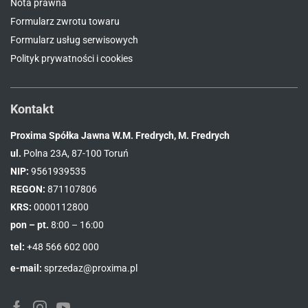
Nota prawna
Formularz zwrotu towaru
Formularz usług serwisowych
Polityk prywatności i cookies
Kontakt
Proxima Spółka Jawna W.M. Fredrych, M. Fredrych
ul.
Polna 23A, 87-100 Toruń
NIP:
9561939535
REGON:
871107806
KRS:
0000112800
pon – pt.
8:00 – 16:00
tel:
+48 566 602 000
e-mail:
sprzedaz@proxima.pl