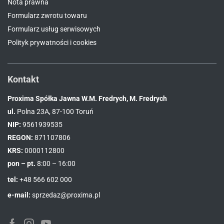
Nota prawna
Formularz zwrotu towaru
Formularz usług serwisowych
Polityk prywatności i cookies
Kontakt
Proxima Spółka Jawna W.M. Fredrych, M. Fredrych
ul.
Polna 23A, 87-100 Toruń
NIP:
9561939535
REGON:
871107806
KRS:
0000112800
pon – pt.
8:00 – 16:00
tel:
+48 566 602 000
e-mail:
sprzedaz@proxima.pl