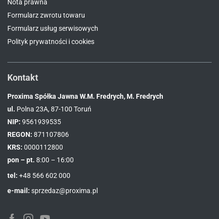
Nota prawna
Formularz zwrotu towaru
Formularz usług serwisowych
Polityk prywatności i cookies
Kontakt
Proxima Spółka Jawna W.M. Fredrych, M. Fredrych
ul.
Polna 23A, 87-100 Toruń
NIP:
9561939535
REGON:
871107806
KRS:
0000112800
pon – pt.
8:00 – 16:00
tel:
+48 566 602 000
e-mail:
sprzedaz@proxima.pl