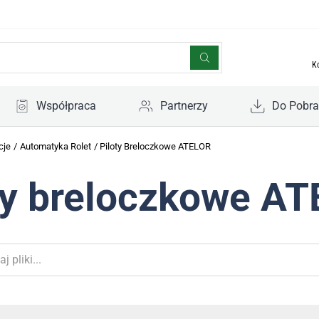
K
Współpraca
Partnerzy
Do Pobra
cje
/
Automatyka Rolet
/
Piloty Breloczkowe ATELOR
ty breloczkowe A