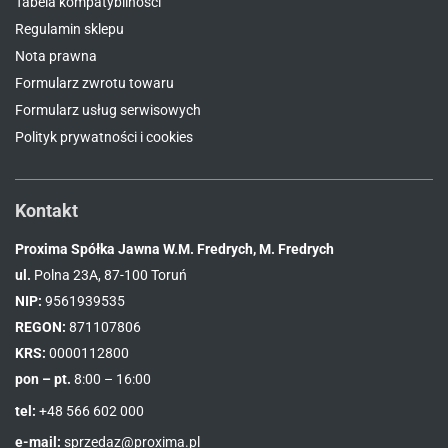
Tabela kompatybilności
Regulamin sklepu
Nota prawna
Formularz zwrotu towaru
Formularz usług serwisowych
Polityk prywatności i cookies
Kontakt
Proxima Spółka Jawna W.M. Fredrych, M. Fredrych
ul.
Polna 23A, 87-100 Toruń
NIP:
9561939535
REGON:
871107806
KRS:
0000112800
pon – pt.
8:00 – 16:00
tel:
+48 566 602 000
e-mail:
sprzedaz@proxima.pl