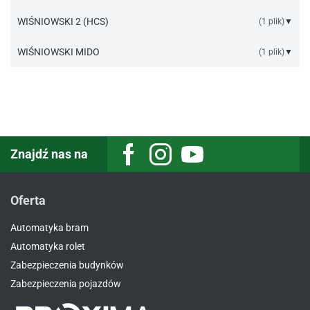
Instrukcja sterownik odbiornik LN_LT.pdf
WIŚNIOWSKI 2 (HCS)
(1 plik)
▼
Instrukcja sterownik odbiornik LN_LT.pdf
WIŚNIOWSKI MIDO
(1 plik)
▼
Instrukcja sterownik odbiornik LN_LT.pdf
Znajdź nas na
Facebook
Instagram
Youtube
Oferta
Automatyka bram
Automatyka rolet
Zabezpieczenia budynków
Zabezpieczenia pojazdów