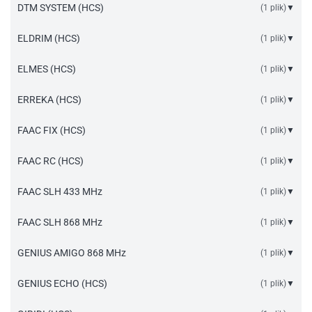
Instrukcja sterownik odbiornik LN_LT.pdf
DTM SYSTEM (HCS)
(1 plik)
▼
Instrukcja sterownik odbiornik LN_LT.pdf
ELDRIM (HCS)
(1 plik)
▼
Instrukcja sterownik odbiornik LN_LT.pdf
ELMES (HCS)
(1 plik)
▼
Instrukcja sterownik odbiornik LN_LT.pdf
ERREKA (HCS)
(1 plik)
▼
Instrukcja sterownik odbiornik LN_LT.pdf
FAAC FIX (HCS)
(1 plik)
▼
Instrukcja sterownik odbiornik LN_LT.pdf
FAAC RC (HCS)
(1 plik)
▼
Instrukcja sterownik odbiornik LN_LT.pdf
FAAC SLH 433 MHz
(1 plik)
▼
Instrukcja sterownik odbiornik LN_LT FAAC SLH.pdf
FAAC SLH 868 MHz
(1 plik)
▼
Instrukcja sterownik odbiornik LN_LT FAAC SLH.pdf
GENIUS AMIGO 868 MHz
(1 plik)
▼
Instrukcja sterownik odbiornik LN_LT GENIUS.pdf
GENIUS ECHO (HCS)
(1 plik)
▼