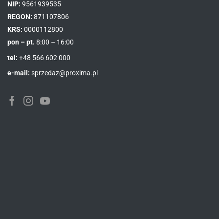
NIP:
9561939535
REGON:
871107806
KRS:
0000112800
pon – pt.
8:00 – 16:00
tel:
+48 566 602 000
e-mail:
sprzedaz@proxima.pl
Facebook
Instagram
Youtube