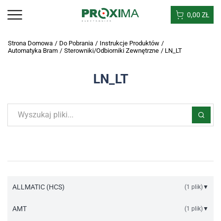
0,00
ZŁ
Strona Domowa
/
Do Pobrania
/
Instrukcje Produktów
/
Automatyka Bram
/
Sterowniki/odbiorniki Zewnętrzne
/
LN_LT
LN_LT
ALLMATIC (HCS)
(1 plik)
▼
Instrukcja sterownik odbiornik LN_LT.pdf
AMT
(1 plik)
▼