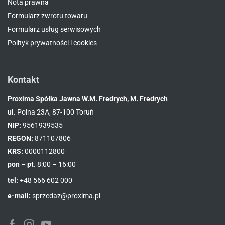
Nota prawna
Formularz zwrotu towaru
Formularz usług serwisowych
Polityk prywatności i cookies
Kontakt
Proxima Spółka Jawna W.M. Fredrych, M. Fredrych
ul.
Polna 23A, 87-100 Toruń
NIP:
9561939535
REGON:
871107806
KRS:
0000112800
pon – pt.
8:00 – 16:00
tel:
+48 566 602 000
e-mail:
sprzedaz@proxima.pl