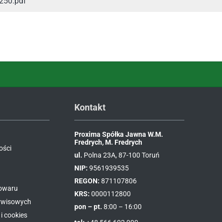
B250.pdf
Kontakt
Proxima Spółka Jawna W.M.
Fredrych, M. Fredrych
ości
ul.
Polna 23A, 87-100 Toruń
NIP:
9561939535
REGON:
871107806
towaru
KRS:
0000112800
erwisowych
pon – pt.
8:00 – 16:00
i cookies