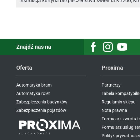
Instrukcja kurtyna bezpieczeństwa świetlna KB200, K
Znajdź nas na
Facebook
Instagram
Youtube
Oferta
Proxima
Automatyka bram
Partnerzy
Automatyka rolet
Tabela kompatybiln
Zabezpieczenia budynków
Regulamin sklepu
Zabezpieczenia pojazdów
Nota prawna
Formularz zwrotu 
Formularz usług s
Polityk prywatności 