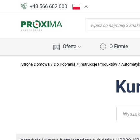
+48 566 602 000
WYSZUKIWARKA
PRODUKTÓW
Oferta
O Firmie
Strona Domowa
/
Do Pobrania
/
Instrukcje Produktów
/
Automaty
Ku