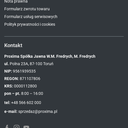
Nota prawna
Formularz zwrotu towaru
Formularz usług serwisowych
Polityk prywatności i cookies
Kontakt
Proxima Spółka Jawna W.M. Fredrych, M. Fredrych
ul.
Polna 23A, 87-100 Toruń
NIP:
9561939535
REGON:
871107806
KRS:
0000112800
pon – pt.
8:00 – 16:00
tel:
+48 566 602 000
e-mail:
sprzedaz@proxima.pl