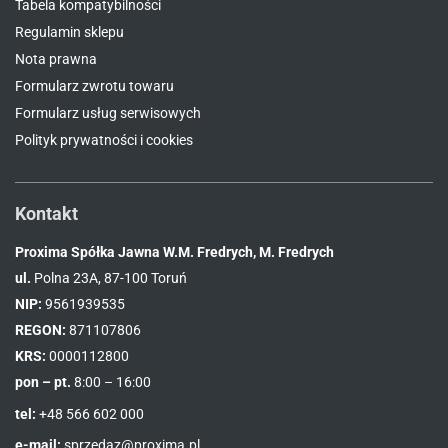
Tabela kompatybilności
Regulamin sklepu
Nota prawna
Formularz zwrotu towaru
Formularz usług serwisowych
Polityk prywatności i cookies
Kontakt
Proxima Spółka Jawna W.M. Fredrych, M. Fredrych
ul.
Polna 23A, 87-100 Toruń
NIP:
9561939535
REGON:
871107806
KRS:
0000112800
pon – pt.
8:00 – 16:00
tel:
+48 566 602 000
e-mail:
sprzedaz@proxima.pl