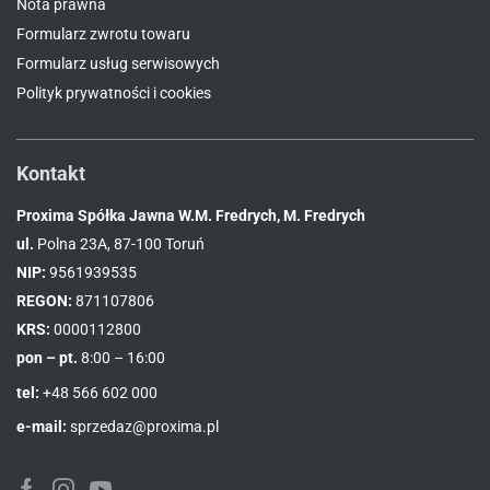
Nota prawna
Formularz zwrotu towaru
Formularz usług serwisowych
Polityk prywatności i cookies
Kontakt
Proxima Spółka Jawna W.M. Fredrych, M. Fredrych
ul.
Polna 23A, 87-100 Toruń
NIP:
9561939535
REGON:
871107806
KRS:
0000112800
pon – pt.
8:00 – 16:00
tel:
+48 566 602 000
e-mail:
sprzedaz@proxima.pl