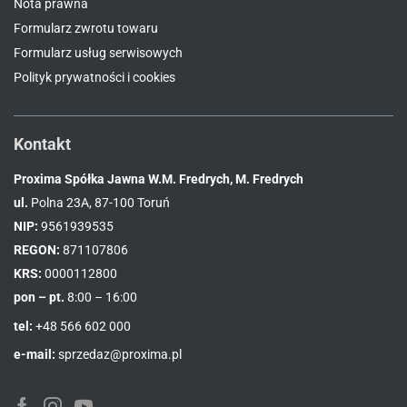
Nota prawna
Formularz zwrotu towaru
Formularz usług serwisowych
Polityk prywatności i cookies
Kontakt
Proxima Spółka Jawna W.M. Fredrych, M. Fredrych
ul.
Polna 23A, 87-100 Toruń
NIP:
9561939535
REGON:
871107806
KRS:
0000112800
pon – pt.
8:00 – 16:00
tel:
+48 566 602 000
e-mail:
sprzedaz@proxima.pl