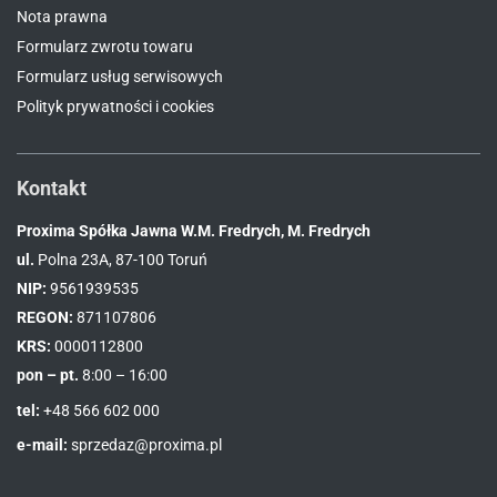
Nota prawna
Formularz zwrotu towaru
Formularz usług serwisowych
Polityk prywatności i cookies
Kontakt
Proxima Spółka Jawna W.M. Fredrych, M. Fredrych
ul.
Polna 23A, 87-100 Toruń
NIP:
9561939535
REGON:
871107806
KRS:
0000112800
pon – pt.
8:00 – 16:00
tel:
+48 566 602 000
e-mail:
sprzedaz@proxima.pl