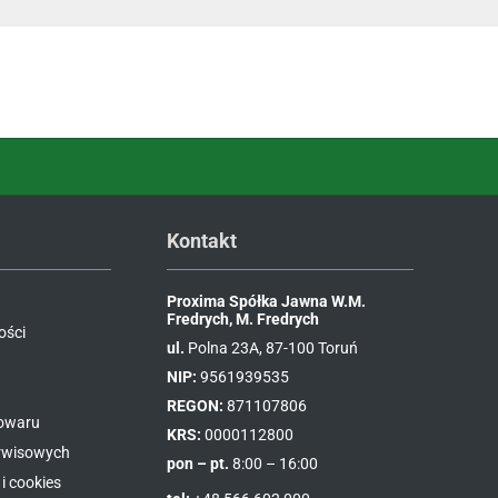
Kontakt
Proxima Spółka Jawna W.M.
Fredrych, M. Fredrych
ości
ul.
Polna 23A, 87-100 Toruń
NIP:
9561939535
REGON:
871107806
towaru
KRS:
0000112800
erwisowych
pon – pt.
8:00 – 16:00
i cookies