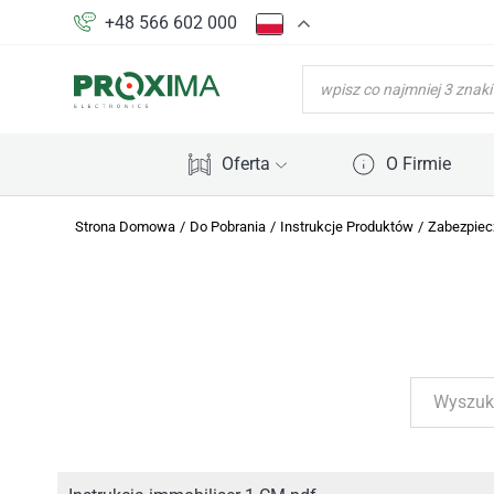
+48 566 602 000
WYSZUKIWARKA
PRODUKTÓW
Oferta
O Firmie
Strona Domowa
/
Do Pobrania
/
Instrukcje Produktów
/
Zabezpiec