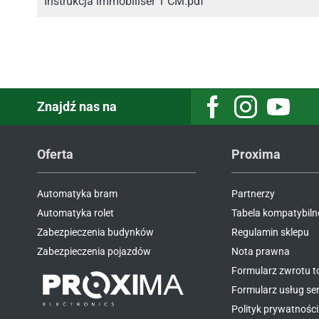
Instrukcja immobiliser 1 CM.pdf
Znajdź nas na
Facebook
Instagram
Youtube
Oferta
Proxima
Automatyka bram
Partnerzy
Automatyka rolet
Tabela kompatybiln
Zabezpieczenia budynków
Regulamin sklepu
Zabezpieczenia pojazdów
Nota prawna
Formularz zwrotu 
Formularz usług s
Polityk prywatności 