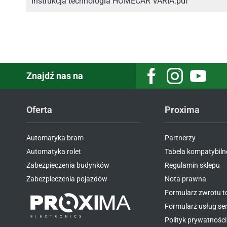
Instrukcja technologia HOMECAR VARIA.pdf
Znajdź nas na
Facebook
Instagram
Youtube
Oferta
Proxima
Automatyka bram
Partnerzy
Automatyka rolet
Tabela kompatybiln
Zabezpieczenia budynków
Regulamin sklepu
Zabezpieczenia pojazdów
Nota prawna
Formularz zwrotu 
Formularz usług s
Polityk prywatności 