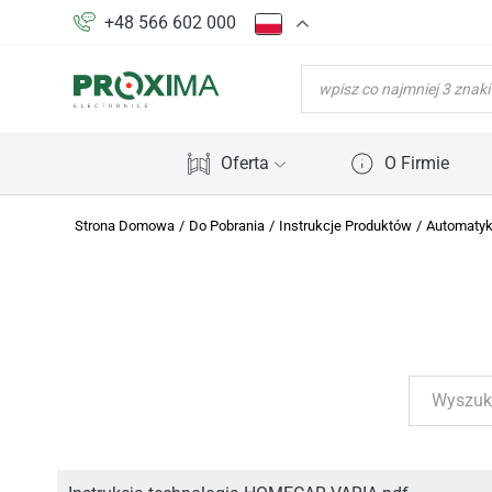
+48 566 602 000
WYSZUKIWARKA
PRODUKTÓW
Oferta
O Firmie
Strona Domowa
/
Do Pobrania
/
Instrukcje Produktów
/
Automaty