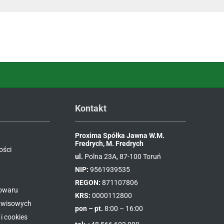
Kontakt
Proxima Spółka Jawna W.M.
Fredrych, M. Fredrych
ości
ul.
Polna 23A, 87-100 Toruń
NIP:
9561939535
REGON:
871107806
towaru
KRS:
0000112800
erwisowych
pon – pt.
8:00 – 16:00
i cookies