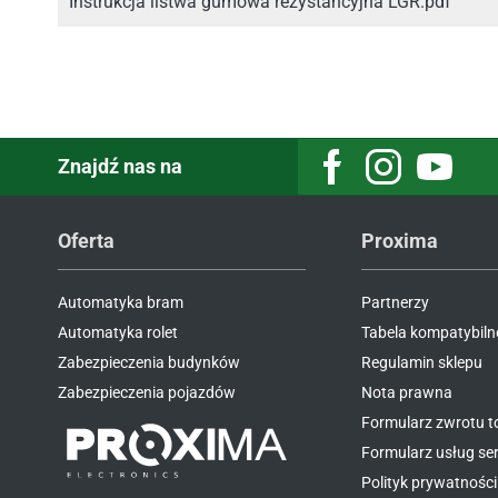
Instrukcja listwa gumowa rezystancyjna LGR.pdf
Znajdź nas na
Facebook
Instagram
Youtube
Oferta
Proxima
Automatyka bram
Partnerzy
Automatyka rolet
Tabela kompatybiln
Zabezpieczenia budynków
Regulamin sklepu
Zabezpieczenia pojazdów
Nota prawna
Formularz zwrotu 
Formularz usług s
Polityk prywatności 