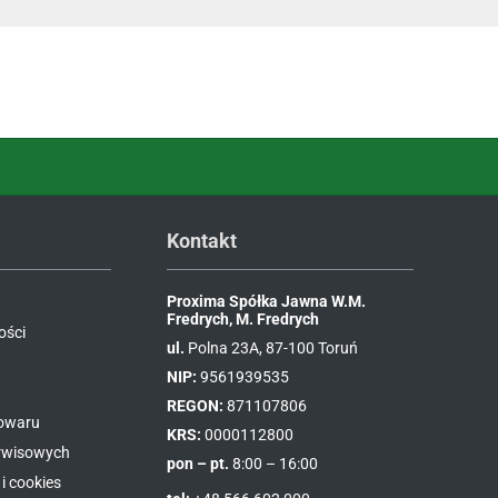
Kontakt
Proxima Spółka Jawna W.M.
Fredrych, M. Fredrych
ości
ul.
Polna 23A, 87-100 Toruń
NIP:
9561939535
REGON:
871107806
towaru
KRS:
0000112800
erwisowych
pon – pt.
8:00 – 16:00
i cookies