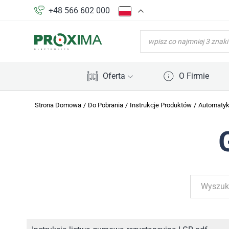
+48 566 602 000
WYSZUKIWARKA
PRODUKTÓW
Oferta
O Firmie
Strona Domowa
/
Do Pobrania
/
Instrukcje Produktów
/
Automaty