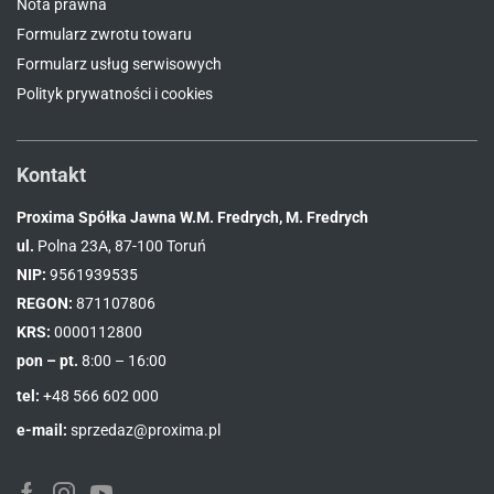
Nota prawna
Formularz zwrotu towaru
Formularz usług serwisowych
Polityk prywatności i cookies
Kontakt
Proxima Spółka Jawna W.M. Fredrych, M. Fredrych
ul.
Polna 23A, 87-100 Toruń
NIP:
9561939535
REGON:
871107806
KRS:
0000112800
pon – pt.
8:00 – 16:00
tel:
+48 566 602 000
e-mail:
sprzedaz@proxima.pl