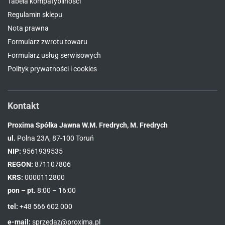
Tabela kompatybilności
Regulamin sklepu
Nota prawna
Formularz zwrotu towaru
Formularz usług serwisowych
Polityk prywatności i cookies
Kontakt
Proxima Spółka Jawna W.M. Fredrych, M. Fredrych
ul.
Polna 23A, 87-100 Toruń
NIP:
9561939535
REGON:
871107806
KRS:
0000112800
pon – pt.
8:00 – 16:00
tel:
+48 566 602 000
e-mail:
sprzedaz@proxima.pl