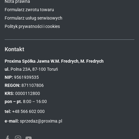
Nota prawna
Formularz zwrotu towaru
Formularz usług serwisowych
Polityk prywatności i cookies
Kontakt
Proxima Spółka Jawna W.M. Fredrych, M. Fredrych
ul.
Polna 23A, 87-100 Toruń
NIP:
9561939535
REGON:
871107806
KRS:
0000112800
pon – pt.
8:00 – 16:00
tel:
+48 566 602 000
e-mail:
sprzedaz@proxima.pl