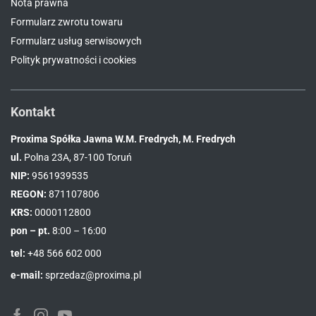
Nota prawna
Formularz zwrotu towaru
Formularz usług serwisowych
Polityk prywatności i cookies
Kontakt
Proxima Spółka Jawna W.M. Fredrych, M. Fredrych
ul.
Polna 23A, 87-100 Toruń
NIP:
9561939535
REGON:
871107806
KRS:
0000112800
pon – pt.
8:00 – 16:00
tel:
+48 566 602 000
e-mail:
sprzedaz@proxima.pl