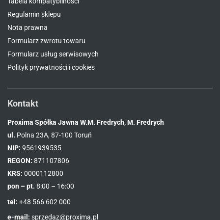
Tabela kompatybilności
Regulamin sklepu
Nota prawna
Formularz zwrotu towaru
Formularz usług serwisowych
Polityk prywatności i cookies
Kontakt
Proxima Spółka Jawna W.M. Fredrych, M. Fredrych
ul.
Polna 23A, 87-100 Toruń
NIP:
9561939535
REGON:
871107806
KRS:
0000112800
pon – pt.
8:00 – 16:00
tel:
+48 566 602 000
e-mail:
sprzedaz@proxima.pl