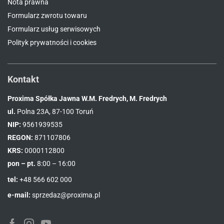
Nota prawna
Formularz zwrotu towaru
Formularz usług serwisowych
Polityk prywatności i cookies
Kontakt
Proxima Spółka Jawna W.M. Fredrych, M. Fredrych
ul.
Polna 23A, 87-100 Toruń
NIP:
9561939535
REGON:
871107806
KRS:
0000112800
pon – pt.
8:00 – 16:00
tel:
+48 566 602 000
e-mail:
sprzedaz@proxima.pl