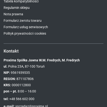
Tabela kompatybilności
Regulamin sklepu
Nota prawna
Formularz zwrotu towaru
Formularz usług serwisowych
Polityk prywatności i cookies
Kontakt
Proxima Spółka Jawna W.M. Fredrych, M. Fredrych
ul.
Polna 23A, 87-100 Toruń
NIP:
9561939535
REGON:
871107806
KRS:
0000112800
pon – pt.
8:00 – 16:00
tel:
+48 566 602 000
e-mail:
sprzedaz@proxima.pl