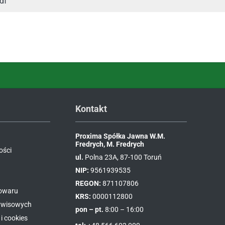
df
Kontakt
Proxima Spółka Jawna W.M.
Fredrych, M. Fredrych
ości
ul.
Polna 23A, 87-100 Toruń
NIP:
9561939535
REGON:
871107806
towaru
KRS:
0000112800
erwisowych
pon – pt.
8:00 – 16:00
i cookies