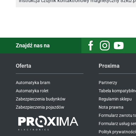
Instrukcja czujnik kontaktronowy magnetyczny 82kΩ.p
Znajdź nas na
Facebook
Instagram
Youtube
Oferta
Proxima
Automatyka bram
Partnerzy
Automatyka rolet
Tabela kompatybiln
Zabezpieczenia budynków
Regulamin sklepu
Zabezpieczenia pojazdów
Nota prawna
Formularz zwrotu 
Formularz usług s
Polityk prywatności 