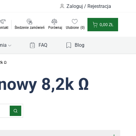
Zaloguj / Rejestracja
0,00
ZŁ
ontakt
Śledzenie zamówień
Porównaj
Ulubione
0
nia
FAQ
Blog
2k Ω
onowy 8,2k Ω