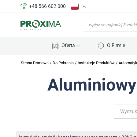
+48 566 602 000
WYSZUKIWARKA
PRODUKTÓW
Oferta
O Firmie
Strona Domowa
/
Do Pobrania
/
Instrukcje Produktów
/
Automaty
Aluminiowy 