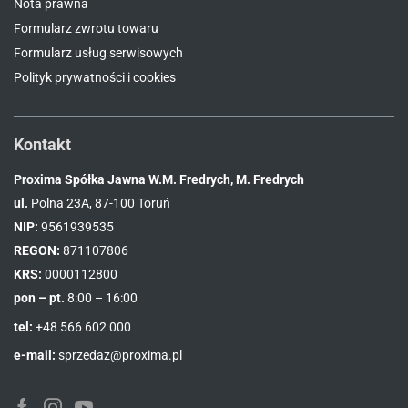
Nota prawna
Formularz zwrotu towaru
Formularz usług serwisowych
Polityk prywatności i cookies
Kontakt
Proxima Spółka Jawna W.M. Fredrych, M. Fredrych
ul.
Polna 23A, 87-100 Toruń
NIP:
9561939535
REGON:
871107806
KRS:
0000112800
pon – pt.
8:00 – 16:00
tel:
+48 566 602 000
e-mail:
sprzedaz@proxima.pl