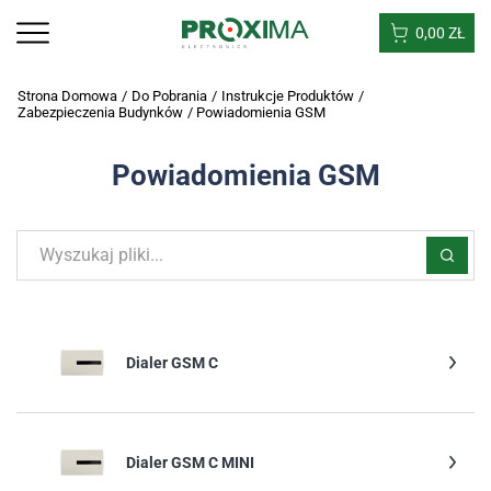
0,00
ZŁ
Strona Domowa
/
Do Pobrania
/
Instrukcje Produktów
/
Zabezpieczenia Budynków
/
Powiadomienia GSM
Powiadomienia GSM
Dialer GSM C
Dialer GSM C MINI