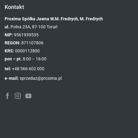
Kontakt
Proxima Spółka Jawna W.M. Fredrych, M. Fredrych
ul.
Polna 23A, 87-100 Toruń
NIP:
9561939535
REGON:
871107806
KRS:
0000112800
pon – pt.
8:00 – 16:00
tel:
+48 566 602 000
e-mail:
sprzedaz@proxima.pl
Facebook
Instagram
Youtube