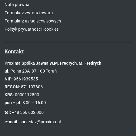
Nota prawna
Formularz zwrotu towaru
Formularz usług serwisowych
Polityk prywatności i cookies
Kontakt
Proxima Spółka Jawna W.M. Fredrych, M. Fredrych
ul.
Polna 23A, 87-100 Toruń
NIP:
9561939535
REGON:
871107806
KRS:
0000112800
pon – pt.
8:00 – 16:00
tel:
+48 566 602 000
e-mail:
sprzedaz@proxima.pl