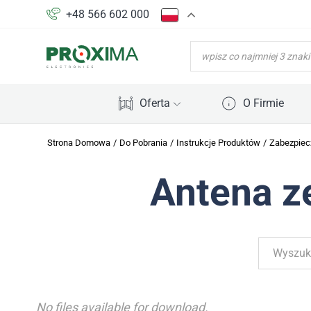
+48 566 602 000
WYSZUKIWARKA
PRODUKTÓW
Oferta
O Firmie
Strona Domowa
/
Do Pobrania
/
Instrukcje Produktów
/
Zabezpiec
Antena z
No files available for download.