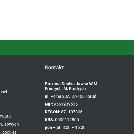
Kontakt
Proxima Spółka Jawna W.M.
Fredrych, M. Fredrych
ości
ul.
Polna 23A, 87-100 Toruń
NIP:
9561939535
REGON:
871107806
towaru
KRS:
0000112800
erwisowych
pon – pt.
8:00 – 16:00
i cookies