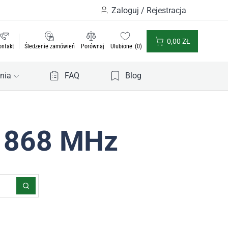
Zaloguj / Rejestracja
0,00
ZŁ
ontakt
Śledzenie zamówień
Porównaj
Ulubione
0
nia
FAQ
Blog
a 868 MHz