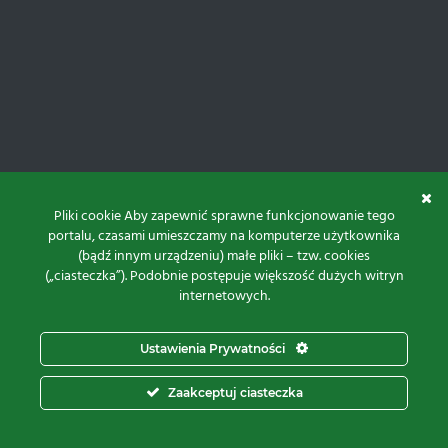
Pliki cookie Aby zapewnić sprawne funkcjonowanie tego
portalu, czasami umieszczamy na komputerze użytkownika
(bądź innym urządzeniu) małe pliki – tzw. cookies
(„ciasteczka”). Podobnie postępuje większość dużych witryn
internetowych.
Do góry
Ustawienia Prywatności
Projekt i realizacja:
Zaakceptuj ciasteczka
© 2026 Proxima Electronics