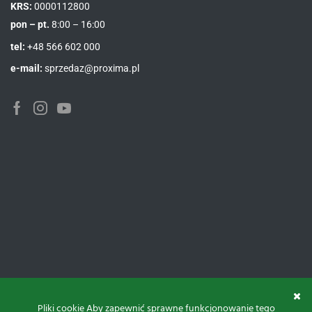
KRS:
0000112800
pon – pt.
8:00 – 16:00
tel:
+48 566 602 000
e-mail:
sprzedaz@proxima.pl
Facebook
Instagram
Youtube
Pliki cookie Aby zapewnić sprawne funkcjonowanie tego