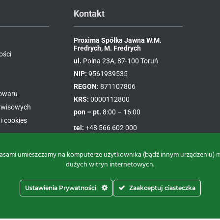
Kontakt
Proxima Spółka Jawna W.M.
Fredrych, M. Fredrych
ości
ul.
Polna 23A, 87-100 Toruń
NIP:
9561939535
REGON:
871107806
towaru
KRS:
0000112800
erwisowych
pon – pt.
8:00 – 16:00
i cookies
tel:
+48 566 602 000
e-mail:
sprzedaz@proxima.pl
asami umieszczamy na komputerze użytkownika (bądź innym urządzeniu) małe
dużych witryn internetowych.
Ustawienia Prywatności
Zaakceptuj ciasteczka