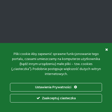
Pliki cookie Aby zapewnić sprawne funkcjonowanie tego
portalu, czasami umieszczamy na komputerze użytkownika
(bądź innym urządzeniu) małe pliki – tzw. cookies
(„ciasteczka”). Podobnie postępuje większość dużych witryn
internetowych.
Do góry
Ustawienia Prywatności
Projekt i realizacja:
Zaakceptuj ciasteczka
© 2026 Proxima Electronics